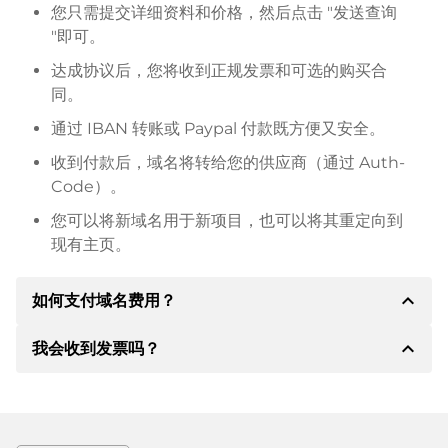
您只需提交详细资料和价格，然后点击 "发送查询
"即可。
达成协议后，您将收到正规发票和可选的购买合
同。
通过 IBAN 转账或 Paypal 付款既方便又安全。
收到付款后，域名将转给您的供应商（通过 Auth-
Code）。
您可以将新域名用于新项目，也可以将其重定向到
现有主页。
expand_less
如何支付域名费用？
expand_less
我会收到发票吗？
达成协议后，房东将通知您付款细节。房主随后会向您
提供 SEPA 银行的详细信息，如果需要，还可以提供
Paypal 或其他付款方式。
是的，卖方会向您寄送正规发票。如果购买价格较高，
您还会根据要求收到一份额外的购买合同。
转账时请务必注明域名和发票号码。