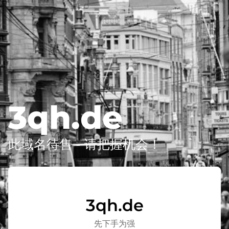
3qh.de
此域名待售 - 请把握机会！
3qh.de
先下手为强