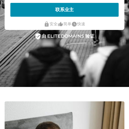
联系业主
lock
thumb_up_alt
watch_later
安全
简单
快速
verified_user
由 ELITEDOMAINS 验证