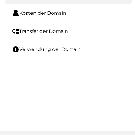
point_of_sale
Kosten der Domain
move_down
Transfer der Domain
info
Verwendung der Domain