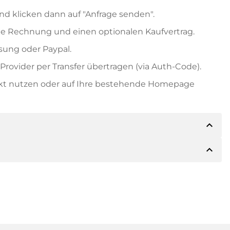
nd klicken dann auf "Anfrage senden".
e Rechnung und einen optionalen Kaufvertrag.
ung oder Paypal.
rovider per Transfer übertragen (via Auth-Code).
ekt nutzen oder auf Ihre bestehende Homepage
expand_less
expand_less
ils der Zahlung mitteilen. Der Inhaber wird Ihnen
sch auch Paypal oder weitere Zahlungsmethoden
 Rechnung senden. Bei größeren Kaufpreisen
Kaufvertrag.
 Domainnamen und die Rechnungsnummer an.