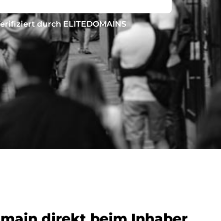
erifiziert durch ELITEDOMAINS
omain direkt beim Inhaber