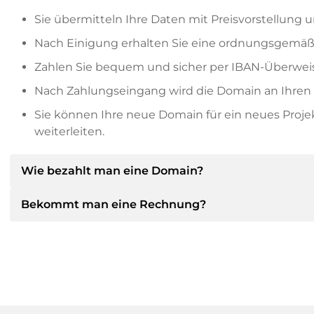
Sie übermitteln Ihre Daten mit Preisvorstellung u
Nach Einigung erhalten Sie eine ordnungsgemäß
Zahlen Sie bequem und sicher per IBAN-Überweis
Nach Zahlungseingang wird die Domain an Ihren P
Sie können Ihre neue Domain für ein neues Proj
weiterleiten.
Wie bezahlt man eine Domain?
Bekommt man eine Rechnung?
Nach einer Einigung wird der Inhaber Ihnen die Deta
dann die SEPA Bankdetails mitteilen und auf Wun
anbieten.
Ja, der Verkäufer wird Ihnen eine ordnungsgemäße
bekommen Sie auf Wunsch auch einen zusätzlichen 
Bitte geben Sie bei der Überweisung immer den