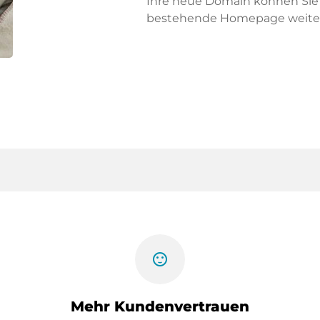
Ihre neue Domain können Sie f
bestehende Homepage weiter
sentiment_satisfied
Mehr Kundenvertrauen